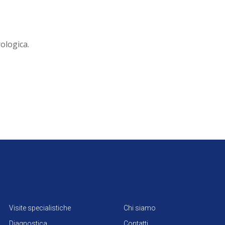
ologica.
Link utili
Salus Project
Visite specialistiche
Chi siamo
Diagnostica
Contatti