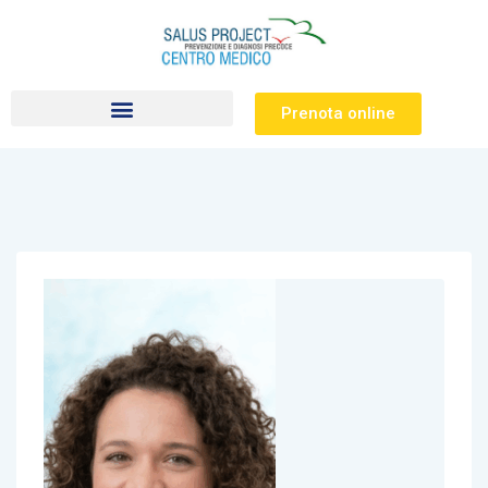
Prenota online
Visite specialistiche