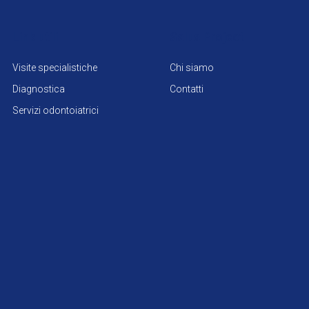
Link utili
Salus Project
Visite specialistiche
Chi siamo
Diagnostica
Contatti
Servizi odontoiatrici