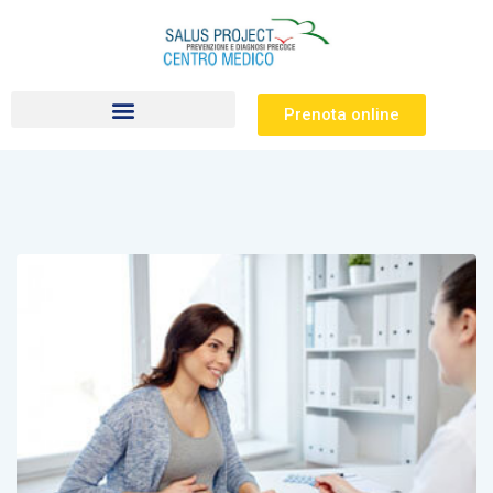
Prenota online
Visite specialistiche